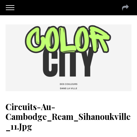
Circuits-Au-
Cambodge_Ream_Sihanoukville
_11.jpg
S